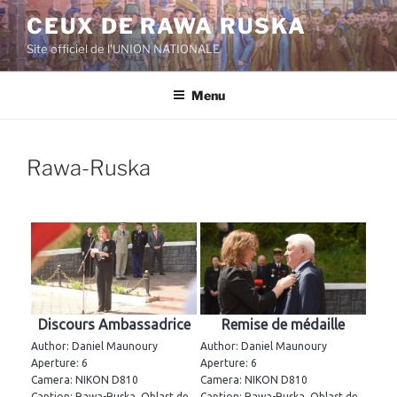
Aller
CEUX DE RAWA RUSKA
au
Site officiel de l'UNION NATIONALE
contenu
principal
Menu
Rawa-Ruska
Discours Ambassadrice
Remise de médaille
Author: Daniel Maunoury
Author: Daniel Maunoury
Aperture: 6
Aperture: 6
Camera: NIKON D810
Camera: NIKON D810
Caption: Rawa-Ruska, Oblast de
Caption: Rawa-Ruska, Oblast de