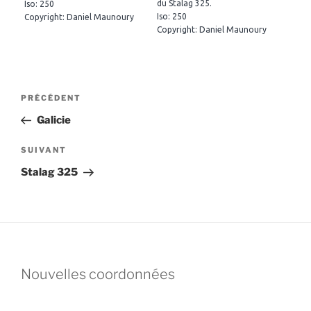
du Stalag 325.
Iso: 250
Iso: 250
Copyright: Daniel Maunoury
Copyright: Daniel Maunoury
Navigation
Article
PRÉCÉDENT
de
précédent
Galicie
l’article
Article
SUIVANT
suivant
Stalag 325
Nouvelles coordonnées