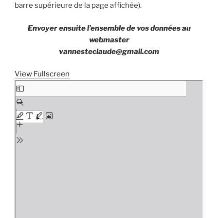
barre supérieure de la page affichée).
Envoyer ensuite l’ensemble de vos données au
webmaster
vannesteclaude@gmail.com
View Fullscreen
Aller
au
contenu
PDF