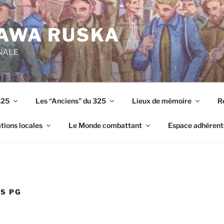
RAWA RUSKA
ONALE
325
Les “Anciens” du 325
Lieux de mémoire
R
tions locales
Le Monde combattant
Espace adhérent
S PG