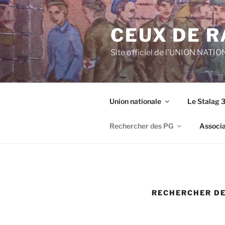
Aller
au
CEUX DE 
contenu
principal
Site officiel de l'UNION NATI
Union nationale
Le Stalag 
Rechercher des PG
Associa
RECHERCHER DE