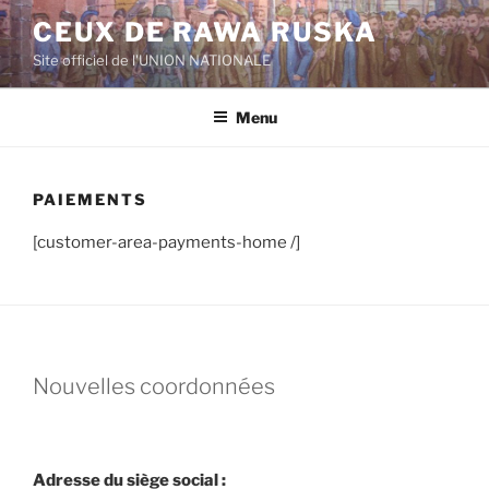
Aller
CEUX DE RAWA RUSKA
au
Site officiel de l'UNION NATIONALE
contenu
principal
Menu
PAIEMENTS
[customer-area-payments-home /]
Nouvelles coordonnées
Adresse du siège social :