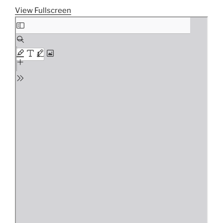
View Fullscreen
Aller
au
contenu
PDF