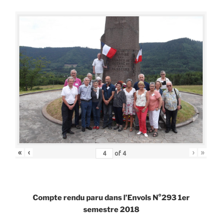
«
‹
›
»
of
4
Compte rendu paru dans l’Envols N°293 1er
semestre 2018