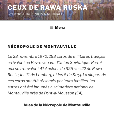
Aller
CEUX DE RAWA RUSKA
au
Site officiel de l'UNION NATIONALE
contenu
principal
Menu
NÉCROPOLE DE MONTAUVILLE
Le 28 novembre 1970, 293 corps de militaires français
arrivaient au Havre venant d’Union Soviétique. Parmi
eux se trouvaient 41 Anciens du 325 : les 22 de Rawa-
Ruska, les 11 de Lemberg et les 8 de Stryj. La plupart de
ces corps ont été réclamés par leurs familles, les
autres ont été inhumés au cimetière national de
Montauville près de Pont-à-Mousson (54).
Vues de la Nécropole de Montauville