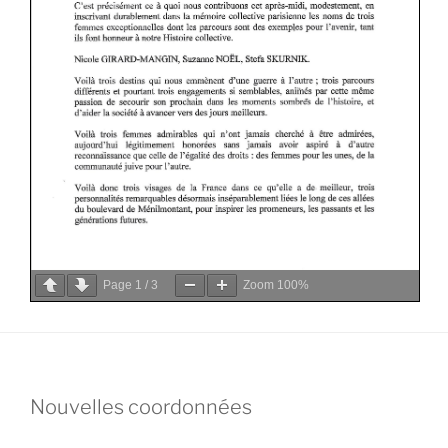
Page
1
/
3
Zoom
100%
Nouvelles coordonnées