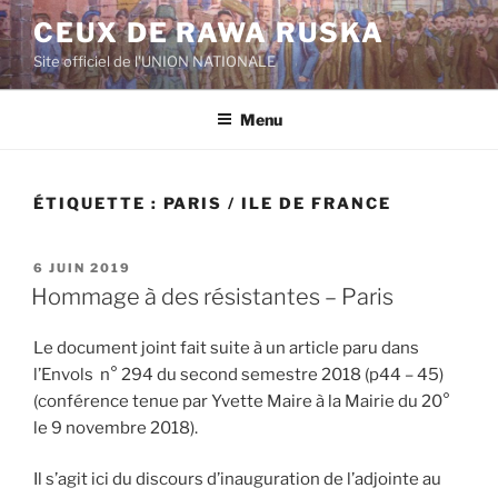
Aller
CEUX DE RAWA RUSKA
au
Site officiel de l'UNION NATIONALE
contenu
principal
Menu
ÉTIQUETTE :
PARIS / ILE DE FRANCE
PUBLIÉ
6 JUIN 2019
LE
Hommage à des résistantes – Paris
Le document joint fait suite à un article paru dans
l’Envols n° 294 du second semestre 2018 (p44 – 45)
(conférence tenue par Yvette Maire à la Mairie du 20°
le 9 novembre 2018).
Il s’agit ici du discours d’inauguration de l’adjointe au