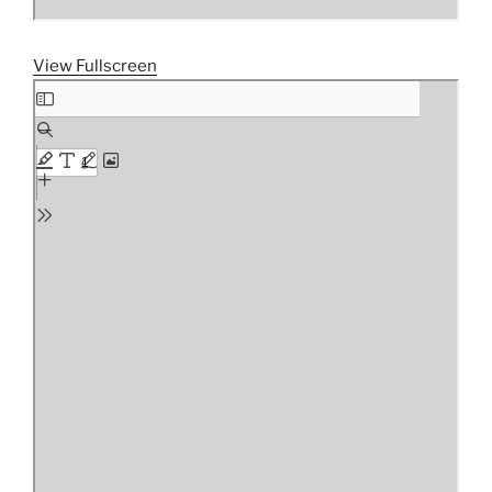
View Fullscreen
Aller
au
contenu
PDF