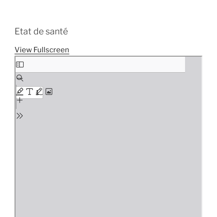
Etat de santé
View Fullscreen
Aller
au
contenu
PDF