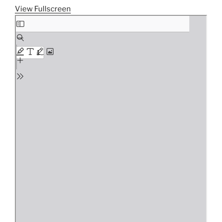
View Fullscreen
Aller
au
contenu
PDF