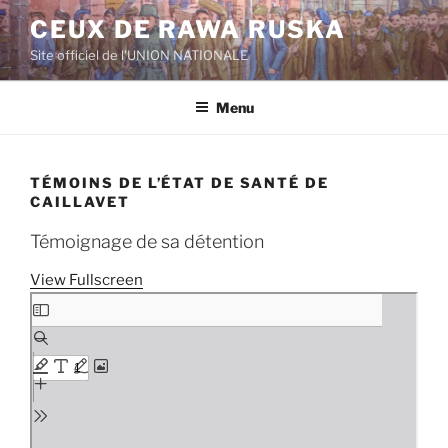
Aller
CEUX DE RAWA RUSKA
au
Site officiel de l'UNION NATIONALE
contenu
principal
Menu
TÉMOINS DE L’ÉTAT DE SANTÉ DE
CAILLAVET
Témoignage de sa détention
View Fullscreen
Aller
au
contenu
PDF