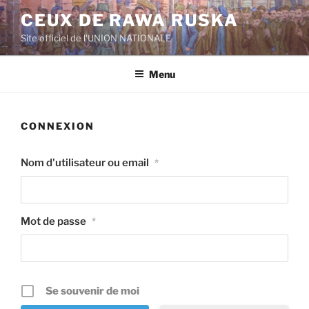
Aller
CEUX DE RAWA RUSKA
au
Site officiel de l'UNION NATIONALE
contenu
principal
Menu
CONNEXION
Nom d'utilisateur ou email
*
Mot de passe
*
Se souvenir de moi