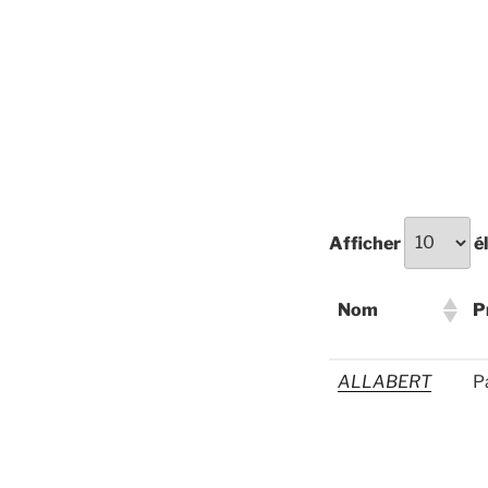
Afficher
é
Nom
P
Nom
P
ALLABERT
P