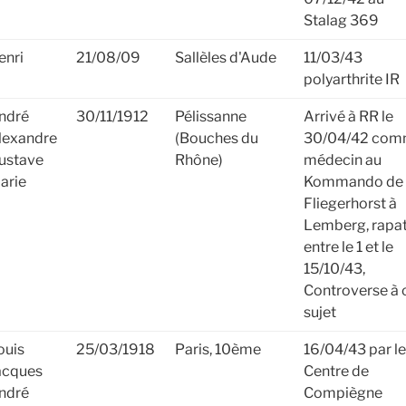
Stalag 369
enri
21/08/09
Sallèles d'Aude
11/03/43
polyarthrite IR
ndré
30/11/1912
Pélissanne
Arrivé à RR le
lexandre
(Bouches du
30/04/42 co
ustave
Rhône)
médecin au
arie
Kommando de
Fliegerhorst à
Lemberg, rapat
entre le 1 et le
15/10/43,
Controverse à 
sujet
ouis
25/03/1918
Paris, 10ème
16/04/43 par le
acques
Centre de
ndré
Compiègne