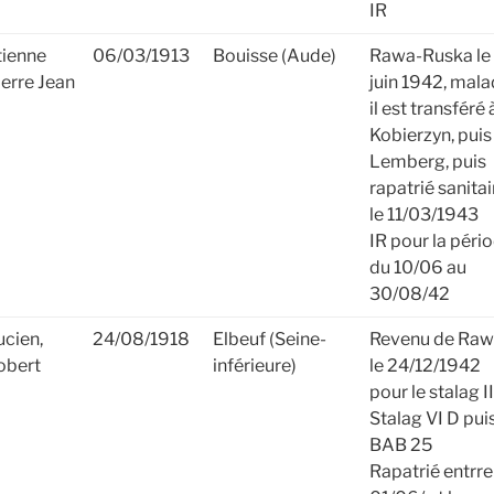
IR
tienne
06/03/1913
Bouisse (Aude)
Rawa-Ruska le
ierre Jean
juin 1942, mal
il est transféré 
Kobierzyn, puis
Lemberg, puis
rapatrié sanitai
le 11/03/1943
IR pour la péri
du 10/06 au
30/08/42
ucien,
24/08/1918
Elbeuf (Seine-
Revenu de Ra
obert
inférieure)
le 24/12/1942
pour le stalag I
Stalag VI D pui
BAB 25
Rapatrié entrre