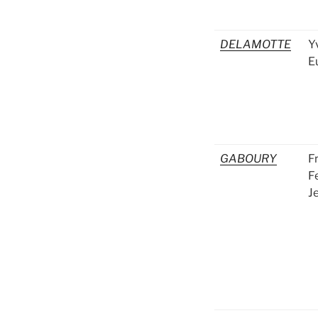
DELAMOTTE
Y
E
GABOURY
F
F
J