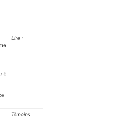
Lire +
mme
rié
ce
Témoins