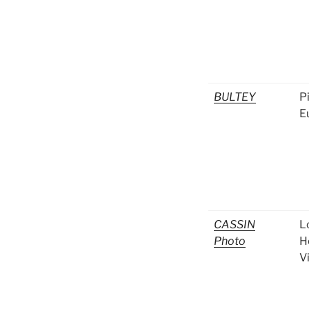
BULTEY
P
E
CASSIN
L
Photo
H
V