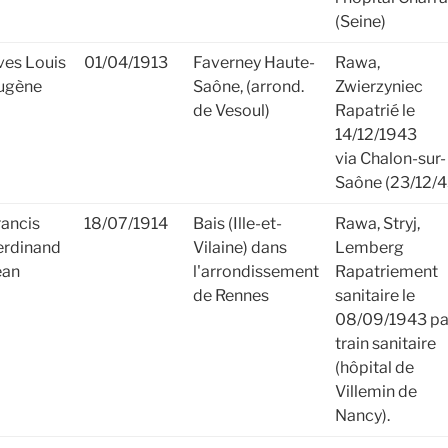
(Seine)
ves Louis
01/04/1913
Faverney Haute-
Rawa,
ugène
Saône, (arrond.
Zwierzyniec
de Vesoul)
Rapatrié le
14/12/1943
via Chalon-sur-
Saône (23/12/4
rancis
18/07/1914
Bais (Ille-et-
Rawa, Stryj,
erdinand
Vilaine) dans
Lemberg
ean
l'arrondissement
Rapatriement
de Rennes
sanitaire le
08/09/1943 pa
train sanitaire
(hôpital de
Villemin de
Nancy).