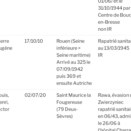
01/06/ et le
31/10/1944 par 
Centre de Bour
en-Bresse
non IR
ierre
17/10/10
Rouen (Seine
Rapatrié sanita
ugène
inférieure >
au 13/03/1945
Seine maritime)
IR
Arrivé au 325 le
07/09/1942
puis 369 et
ensuite Autriche
ouis,
02/07/20
Saint Maurice la
Rawa, évasion 
enri,
Fougereuse
Zwierzyniec
ictor
(79 Deux-
rapatrié sanitai
Sèvres)
en 06/43, admi
le 26/06 à
l'hôpital Charr