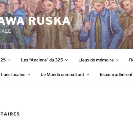
RAWA RUSKA
ONALE
325
Les “Anciens” du 325
Lieux de mémoire
R
tions locales
Le Monde combattant
Espace adhérent
ITAIRES