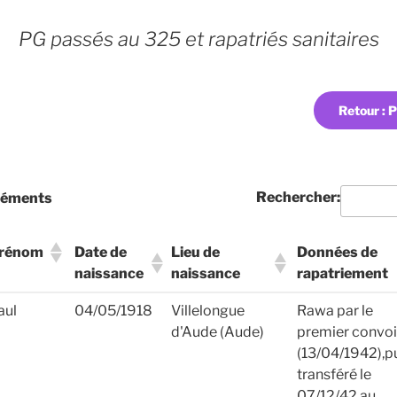
PG passés au 325 et rapatriés sanitaires
Retour : 
Rechercher:
léments
rénom
Date de
Lieu de
Données de
naissance
naissance
rapatriement
rénom
Date de
Lieu de
Données de
aul
04/05/1918
Villelongue
Rawa par le
naissance
naissance
rapatriement
d'Aude (Aude)
premier convoi
(13/04/1942),p
transféré le
07/12/42 au