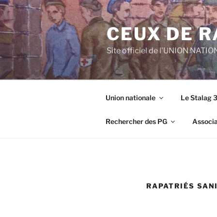
Aller
au
CEUX DE 
contenu
principal
Site officiel de l'UNION NATI
Union nationale
Le Stalag 
Rechercher des PG
Associa
RAPATRIÉS SAN