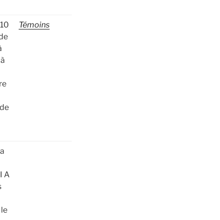
 10
Témoins
ade
à
 à
re
ode
wa
II A
s
 le