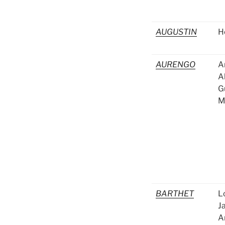
AUGUSTIN
H
AURENGO
A
A
G
M
BARTHET
L
J
A