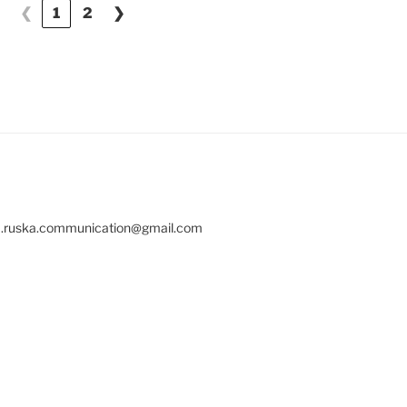
❮
1
2
❯
awa.ruska.communication@gmail.com